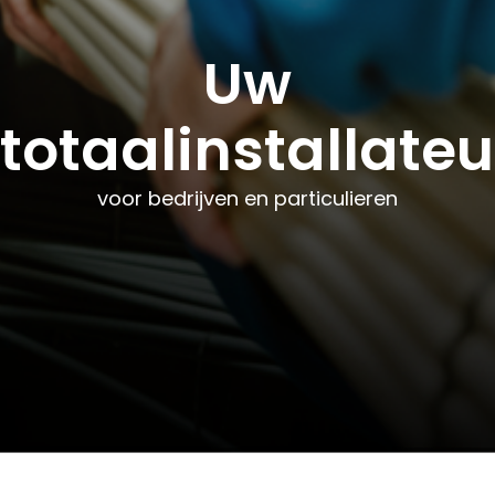
Uw
Uw
Uw
totaalinstallateu
totaalinstallateu
totaalinstallateu
voor bedrijven en particulieren
voor bedrijven en particulieren
voor bedrijven en particulieren