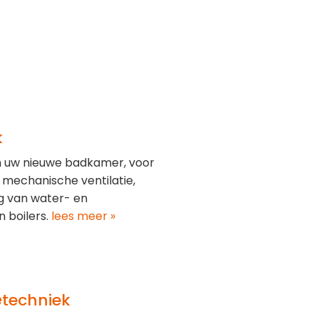
k
an uw nieuwe badkamer, voor
mechanische ventilatie,
eg van water- en
n boilers.
lees meer »
e
techniek