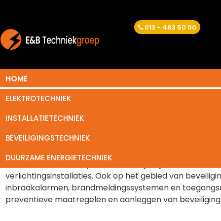
013 - 463 50 00
HOME
ELEKTROTECHNIEK
Open sollicitatie
INSTALLATIETECHNIEK
BEVEILIGINGSTECHNIEK
E&B Techniekgroep is een erkend installateur en helpt 
van groepenkasten en wandcontactdozen tot verlichti
DUURZAME ENERGIETECHNIEK
Daarnaast kunnen wij u van dienst zijn bij het advisere
verlichtingsinstallaties. Ook op het gebied van beveilig
inbraakalarmen, brandmeldingssystemen en toegangsco
preventieve maatregelen en aanleggen van beveiliging