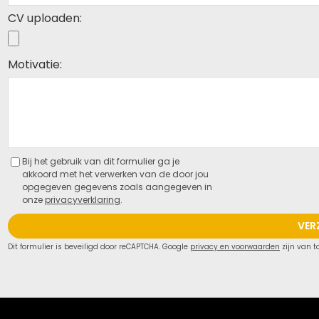
CV uploaden:
Motivatie:
Bij het gebruik van dit formulier ga je
akkoord met het verwerken van de door jou
opgegeven gegevens zoals aangegeven in
onze
privacyverklaring
.
VER
Dit formulier is beveiligd door reCAPTCHA. Google
privacy en voorwaarden
zijn van t