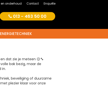
e en onderhoud
Contact
Enquête
013 - 463 50 00
ENERGIETECHNIEK
. en dat zie je meteen 😉🔧
volle bak bezig, maar de
 in.
hniek, beveiliging of duurzame
g met plezier klaar voor onze