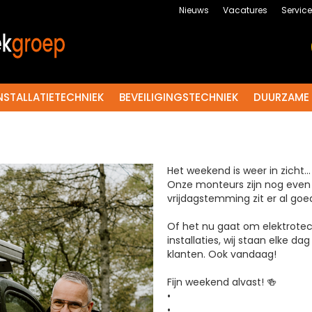
Nieuws
Vacatures
Servic
NSTALLATIETECHNIEK
BEVEILIGINGSTECHNIEK
DUURZAME 
Het weekend is weer in zicht..
Onze monteurs zijn nog even 
vrijdagstemming zit er al goed
Of het nu gaat om elektrotec
installaties, wij staan elke da
klanten. Ook vandaag!
Fijn weekend alvast! 🍻
•
•