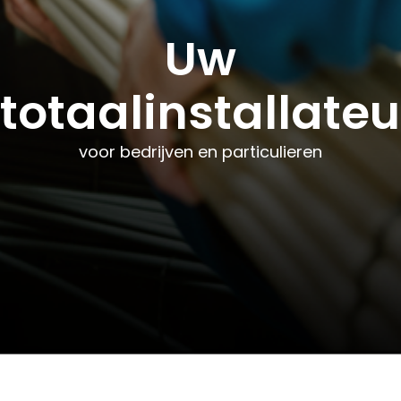
Uw
Uw
Uw
totaalinstallateu
totaalinstallateu
totaalinstallateu
voor bedrijven en particulieren
voor bedrijven en particulieren
voor bedrijven en particulieren