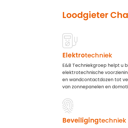
Loodgieter Ch
Elektro
techniek
E&B Techniekgroep helpt u b
elektrotechnische voorzieni
en wandcontactdozen tot ver
van zonnepanelen en domoti
Beveiliging
techniek