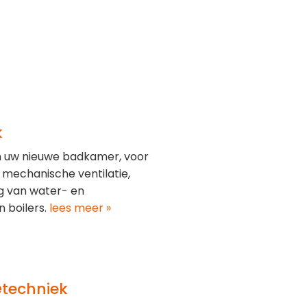
k
an uw nieuwe badkamer, voor
mechanische ventilatie,
eg van water- en
n boilers.
lees meer »
e
techniek