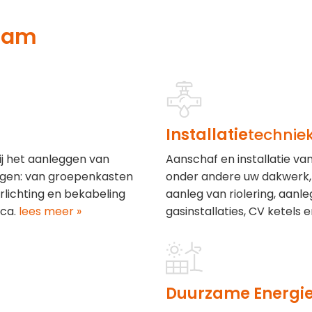
aam
Installatie
technie
ij het aanleggen van
Aanschaf en installatie v
ngen: van groepenkasten
onder andere uw dakwerk, 
lichting en bekabeling
aanleg van riolering, aanl
ca.
lees meer »
gasinstallaties, CV ketels e
Duurzame Energi