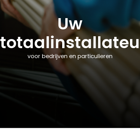
Uw
Uw
Uw
totaalinstallateu
totaalinstallateu
totaalinstallateu
voor bedrijven en particulieren
voor bedrijven en particulieren
voor bedrijven en particulieren