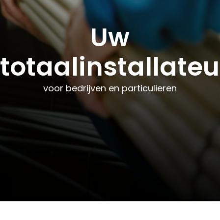
Uw
Uw
Uw
totaalinstallateu
totaalinstallateu
totaalinstallateu
voor bedrijven en particulieren
voor bedrijven en particulieren
voor bedrijven en particulieren