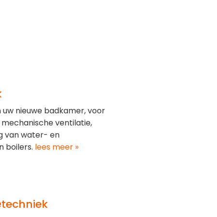
k
an uw nieuwe badkamer, voor
mechanische ventilatie,
eg van water- en
n boilers.
lees meer »
e
techniek