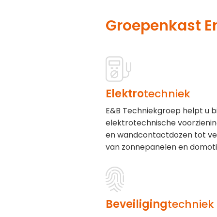
Groepenkast E
Elektro
techniek
E&B Techniekgroep helpt u b
elektrotechnische voorzieni
en wandcontactdozen tot ver
van zonnepanelen en domoti
Beveiliging
techniek