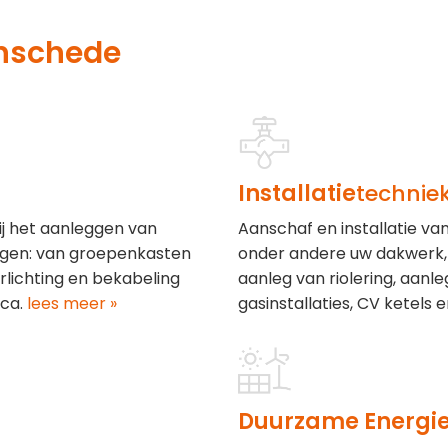
nschede
Installatie
technie
ij het aanleggen van
Aanschaf en installatie v
ngen: van groepenkasten
onder andere uw dakwerk, 
lichting en bekabeling
aanleg van riolering, aanl
ca.
lees meer »
gasinstallaties, CV ketels e
Duurzame Energi