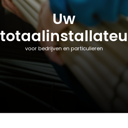
Uw
Uw
Uw
totaalinstallateu
totaalinstallateu
totaalinstallateu
voor bedrijven en particulieren
voor bedrijven en particulieren
voor bedrijven en particulieren