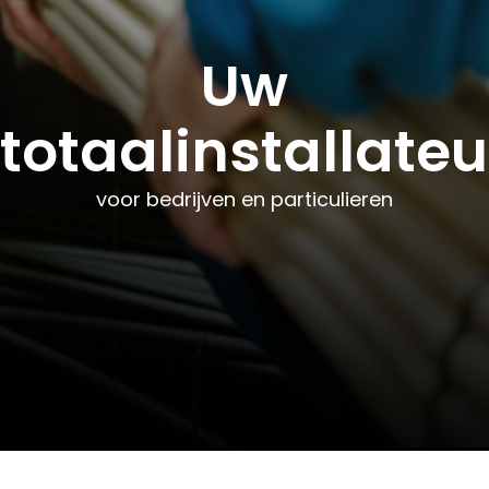
Uw
Uw
Uw
totaalinstallateu
totaalinstallateu
totaalinstallateu
voor bedrijven en particulieren
voor bedrijven en particulieren
voor bedrijven en particulieren