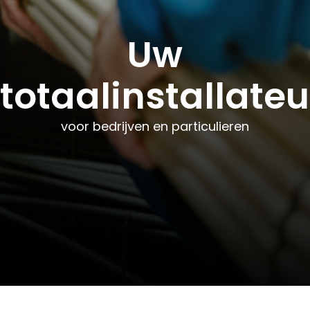
Uw
Uw
Uw
totaalinstallateu
totaalinstallateu
totaalinstallateu
voor bedrijven en particulieren
voor bedrijven en particulieren
voor bedrijven en particulieren