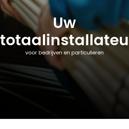
Uw
Uw
Uw
totaalinstallateu
totaalinstallateu
totaalinstallateu
voor bedrijven en particulieren
voor bedrijven en particulieren
voor bedrijven en particulieren